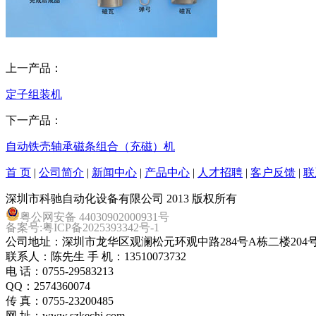
上一产品：
定子组装机
下一产品：
自动铁壳轴承磁条组合（充磁）机
首 页
|
公司简介
|
新闻中心
|
产品中心
|
人才招聘
|
客户反馈
|
联
深圳市科驰自动化设备有限公司 2013 版权所有
粤公网安备 44030902000931号
备案号:粤ICP备2025393342号-1
公司地址：深圳市龙华区观澜松元环观中路284号A栋二楼204
联系人：陈先生 手 机：13510073732
电 话：0755-29583213
QQ：2574360074
传 真：0755-23200485
网 址：www.szkechi.com